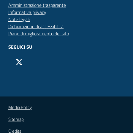
Amministrazione trasparente
Informativa privacy
Note legali
Dichiarazione di accessibilità
Piano di miglioramento del sito
SEGUICI SU
Pagina Facebook del Comune di San Donato Milanese
Profilo X (ex Twitter) del Comune di San Donato Milanes
Canale YouTube del Comune di San Donato Milanese
Profilo Instagram del Comune di San Donato Milan
Contatto Whatsapp del Comune di San Donato 
Contatto Telegram del Comune di San Donato
Pagina LinkedIn del Comune di San Donato
Vai alla pagina
Media Policy
Sitemap
Credits