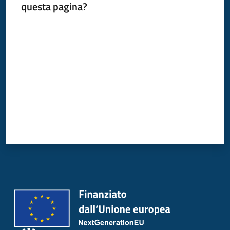
questa pagina?
Donato
Milanese
Valuta da 1 a 5 stelle
Tutti
gli
argomenti
Seguici
su