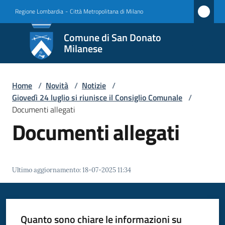
Vai al contenuto
Vai alla navigazione
Vai al footer
Regione Lombardia
-
Città Metropolitana di Milano
Comune
Comune di San Donato
di San
Milanese
Donato
Milanese
Home
/
Novità
/
Notizie
/
Giovedì 24 luglio si riunisce il Consiglio Comunale
/
Documenti allegati
Documenti allegati
Amministrazione
Novità
Menu selezionato
Ultimo aggiornamento
:
18-07-2025 11:34
Servizi
Vivere
Quanto sono chiare le informazioni su
San