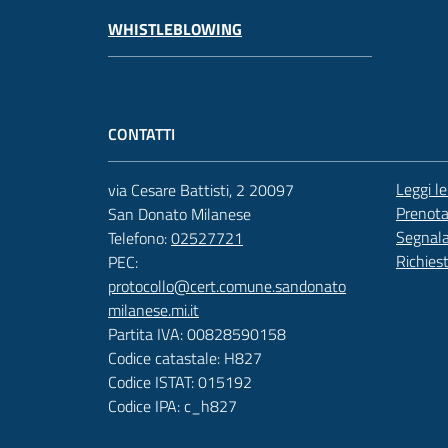
WHISTLEBLOWING
CONTATTI
Leggi l
via Cesare Battisti, 2 20097
Prenot
San Donato Milanese
Segnala
Telefono:
02527721
Richies
PEC:
protocollo@cert.comune.sandonato
milanese.mi.it
Partita IVA: 00828590158
Codice catastale: H827
Codice ISTAT: 015192
Codice IPA: c_h827