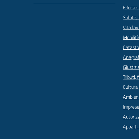
Educazi
Salute,
Vita lav
Mobilità
Catasto
Anagrafe
Giustizi
Tributi,
Cultura
Ambien
Imprese
Autoriz
Appalti 