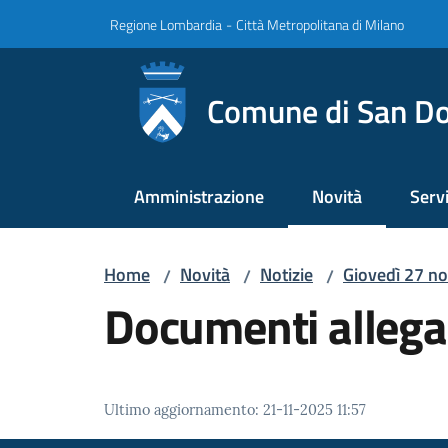
Vai al contenuto
Vai alla navigazione
Vai al footer
Regione Lombardia
-
Città Metropolitana di Milano
Comune di San Do
Amministrazione
Novità
Servi
Menu selezionato
Home
Novità
Notizie
Giovedì 27 no
/
/
/
Documenti allega
Ultimo aggiornamento
:
21-11-2025 11:57