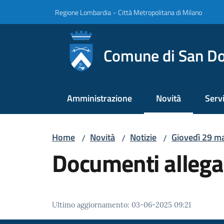
Vai al contenuto
Vai alla navigazione
Vai al footer
Regione Lombardia
-
Città Metropolitana di Milano
Comune di San Do
Amministrazione
Novità
Servi
Menu selezionato
Home
Novità
Notizie
Giovedì 29 ma
/
/
/
Documenti allega
Ultimo aggiornamento
:
03-06-2025 09:21