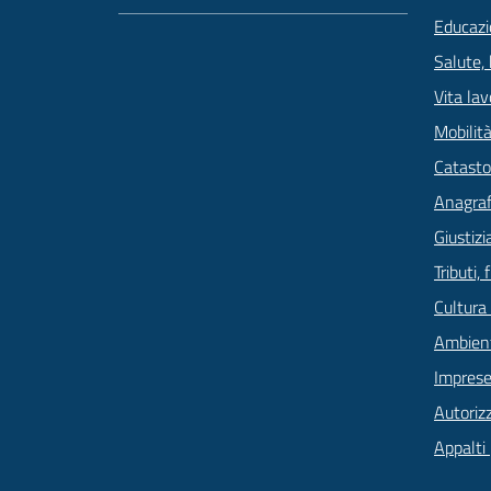
Educazi
Salute,
Vita lav
Mobilità
Catasto
Anagrafe
Giustizi
Tributi,
Cultura
Ambien
Imprese
Autoriz
Appalti 