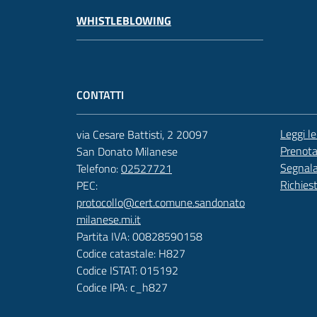
WHISTLEBLOWING
CONTATTI
Leggi l
via Cesare Battisti, 2 20097
Prenot
San Donato Milanese
Segnala
Telefono:
02527721
Richies
PEC:
protocollo@cert.comune.sandonato
milanese.mi.it
Partita IVA: 00828590158
Codice catastale: H827
Codice ISTAT: 015192
Codice IPA: c_h827