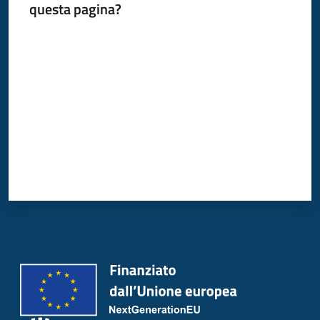
questa pagina?
Donato
Milanese
Valuta da 1 a 5 stelle
Tutti
gli
argomenti
Seguici
su