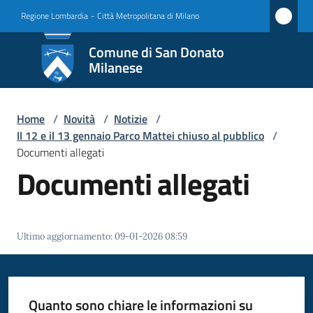
Vai al contenuto
Vai alla navigazione
Vai al footer
Regione Lombardia
-
Città Metropolitana di Milano
Comune
Comune di San Donato
di San
Milanese
Donato
Milanese
Home
/
Novità
/
Notizie
/
Il 12 e il 13 gennaio Parco Mattei chiuso al pubblico
/
Documenti allegati
Documenti allegati
Amministrazione
Novità
Menu selezionato
Ultimo aggiornamento
:
09-01-2026 08:59
Servizi
Vivere
Quanto sono chiare le informazioni su
San