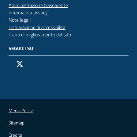
Amministrazione trasparente
Informativa privacy
Note legali
Dichiarazione di accessibilità
Piano di miglioramento del sito
SEGUICI SU
Pagina Facebook del Comune di San Donato Milanese
Profilo X (ex Twitter) del Comune di San Donato Milanes
Canale YouTube del Comune di San Donato Milanese
Profilo Instagram del Comune di San Donato Milan
Contatto Whatsapp del Comune di San Donato 
Contatto Telegram del Comune di San Donato
Pagina LinkedIn del Comune di San Donato
Vai alla pagina
Media Policy
Sitemap
Credits