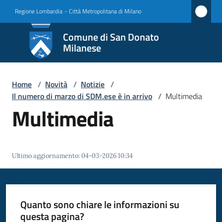
Vai al contenuto
Vai alla navigazione
Vai al footer
Regione Lombardia
-
Città Metropolitana di Milano
Comune
Comune di San Donato
di San
Milanese
Donato
Milanese
Home
/
Novità
/
Notizie
/
Il numero di marzo di SDM.ese è in arrivo
/
Multimedia
Multimedia
Amministrazione
Novità
Ultimo aggiornamento
:
04-03-2026 10:34
Menu selezionato
Servizi
Quanto sono chiare le informazioni su
Vivere
questa pagina?
San