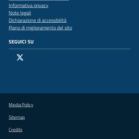
Informativa privacy
Note legali
Dichiarazione di accessibilità
Piano di miglioramento del sito
SEGUICI SU
Pagina Facebook del Comune di San Donato Milanese
Profilo X (ex Twitter) del Comune di San Donato Milanes
Canale YouTube del Comune di San Donato Milanese
Profilo Instagram del Comune di San Donato Milan
Contatto Whatsapp del Comune di San Donato 
Contatto Telegram del Comune di San Donato
Pagina LinkedIn del Comune di San Donato
Vai alla pagina
Media Policy
Sitemap
Credits