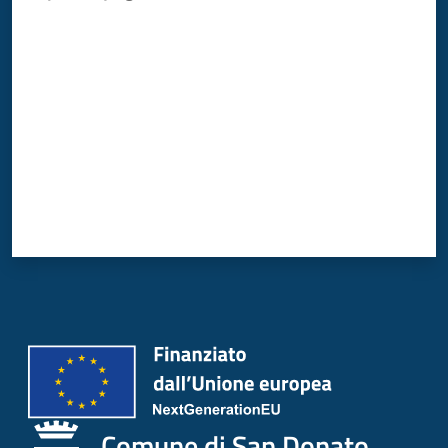
Donato
Valuta da 1 a 5 stelle
Milanese
Tutti
gli
argomenti
Seguici
su
Comune di San Donato