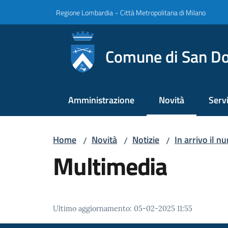
Vai al contenuto
Vai alla navigazione
Vai al footer
Regione Lombardia
-
Città Metropolitana di Milano
Comune di San Do
Amministrazione
Novità
Servi
Menu selezionato
Home
Novità
Notizie
In arrivo il 
/
/
/
Multimedia
Ultimo aggiornamento
:
05-02-2025 11:55