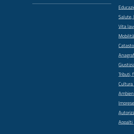
Educazi
Salute,
Vita lav
Mobilità
Catasto
Anagrafe
Giustizi
Tributi,
Cultura
Ambien
Imprese
Autoriz
Appalti 