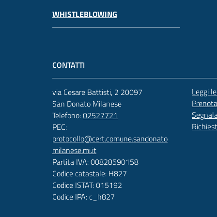
WHISTLEBLOWING
CONTATTI
Leggi l
via Cesare Battisti, 2 20097
Prenot
San Donato Milanese
Segnala
Telefono:
02527721
Richies
PEC:
protocollo@cert.comune.sandonato
milanese.mi.it
Partita IVA: 00828590158
Codice catastale: H827
Codice ISTAT: 015192
Codice IPA: c_h827