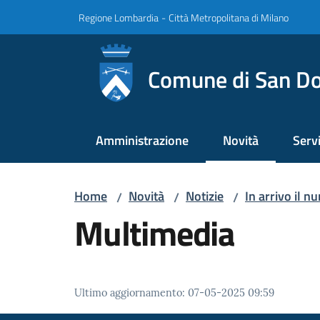
Vai al contenuto
Vai alla navigazione
Vai al footer
Regione Lombardia
-
Città Metropolitana di Milano
Comune di San Do
Amministrazione
Novità
Servi
Menu selezionato
Home
Novità
Notizie
In arrivo il 
/
/
/
Multimedia
Ultimo aggiornamento
:
07-05-2025 09:59