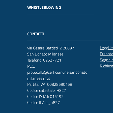
WHISTLEBLOWING
CONTATTI
Leggi l
via Cesare Battisti, 2 20097
Prenot
San Donato Milanese
Segnala
Telefono:
02527721
Richies
PEC:
protocollo@cert.comune.sandonato
milanese.mi.it
Partita IVA: 00828590158
Codice catastale: H827
Codice ISTAT: 015192
Codice IPA: c_h827