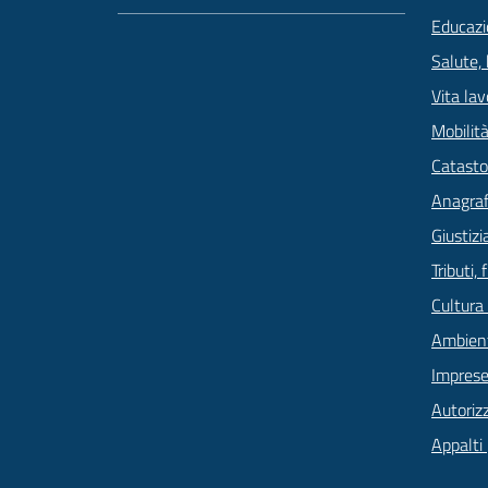
Educazi
Salute,
Vita lav
Mobilità
Catasto
Anagrafe
Giustizi
Tributi,
Cultura
Ambien
Imprese
Autoriz
Appalti 