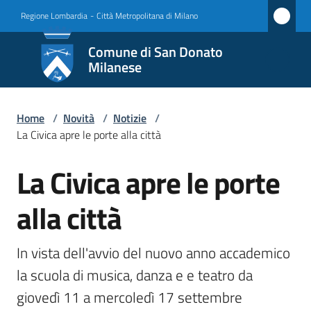
Vai al contenuto
Vai alla navigazione
Vai al footer
Regione Lombardia
-
Città Metropolitana di Milano
Comune
Comune di San Donato
di San
Milanese
Donato
Milanese
Home
/
Novità
/
Notizie
/
La Civica apre le porte alla città
La Civica apre le porte
Amministrazione
Salta al contenuto
alla città
Novità
Menu selezionato
Servizi
In vista dell'avvio del nuovo anno accademico 
la scuola di musica, danza e e teatro da 
Vivere
giovedì 11 a mercoledì 17 settembre 
San