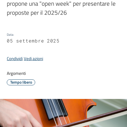
propone una "open week" per presentare le 
Donato
Milanese
proposte per il 2025/26
Data
:
05 settembre 2025
Tutti
gli
Condividi
Vedi azioni
argomenti
Argomenti
Tempo libero
Seguici
su