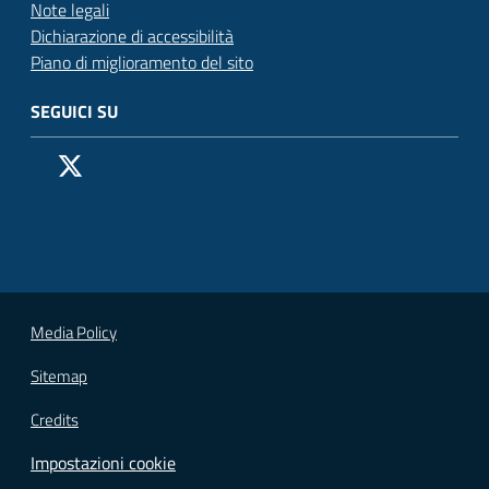
Note legali
Dichiarazione di accessibilità
Piano di miglioramento del sito
SEGUICI SU
Pagina Facebook del Comune di San Donato Milanese
Profilo X (ex Twitter) del Comune di San Donato Milanes
Canale YouTube del Comune di San Donato Milanese
Profilo Instagram del Comune di San Donato Milan
Contatto Whatsapp del Comune di San Donato 
Contatto Telegram del Comune di San Donato
Pagina LinkedIn del Comune di San Donato
Vai alla pagina
Media Policy
Sitemap
Credits
Impostazioni cookie