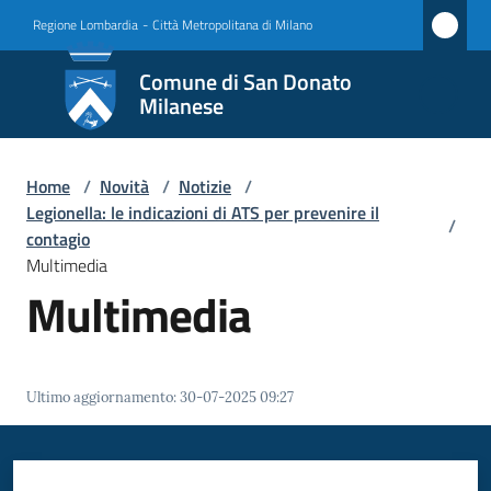
Vai al contenuto
Vai alla navigazione
Vai al footer
Regione Lombardia
-
Città Metropolitana di Milano
Comune
Comune di San Donato
di San
Milanese
Donato
Milanese
Home
/
Novità
/
Notizie
/
Legionella: le indicazioni di ATS per prevenire il
/
contagio
Multimedia
Amministrazione
Multimedia
Novità
Menu selezionato
Servizi
Ultimo aggiornamento
:
30-07-2025 09:27
Vivere
San