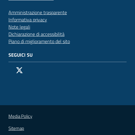
Amministrazione trasparente
Informativa privacy
Note legali
Dichiarazione di accessibilità
Piano di miglioramento del sito
SEGUICI SU
Pagina Facebook del Comune di San Donato Milanese
Profilo X (ex Twitter) del Comune di San Donato Milanes
Canale YouTube del Comune di San Donato Milanese
Profilo Instagram del Comune di San Donato Milan
Contatto Whatsapp del Comune di San Donato 
Contatto Telegram del Comune di San Donato
Pagina LinkedIn del Comune di San Donato
Vai alla pagina
Media Policy
Sitemap