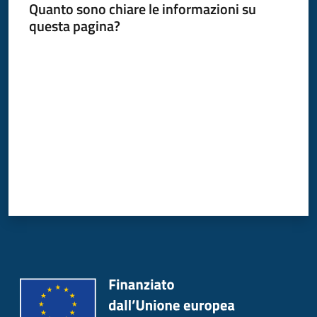
Quanto sono chiare le informazioni su
Donato
questa pagina?
Milanese
Valuta da 1 a 5 stelle
Tutti
gli
argomenti
Seguici
su