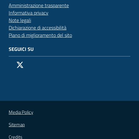
Amministrazione trasparente
Informativa privacy
Note legali
Dichiarazione di accessibilità
Piano di miglioramento del sito
SEGUICI SU
Pagina Facebook del Comune di San Donato Milanese
Profilo X (ex Twitter) del Comune di San Donato Milanes
Canale YouTube del Comune di San Donato Milanese
Profilo Instagram del Comune di San Donato Milan
Contatto Whatsapp del Comune di San Donato 
Contatto Telegram del Comune di San Donato
Pagina LinkedIn del Comune di San Donato
Vai alla pagina
Media Policy
Sitemap
Credits