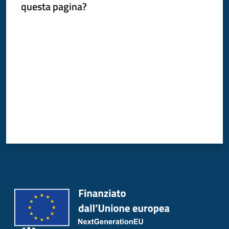
questa pagina?
Donato
Milanese
Valuta da 1 a 5 stelle
Tutti
gli
argomenti
Seguici
su