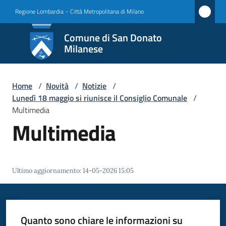
Vai al contenuto
Vai alla navigazione
Vai al footer
Regione Lombardia
-
Città Metropolitana di Milano
Comune
Comune di San Donato
di San
Milanese
Donato
Milanese
Home
/
Novità
/
Notizie
/
Lunedì 18 maggio si riunisce il Consiglio Comunale
/
Multimedia
Multimedia
Amministrazione
Novità
Menu selezionato
Ultimo aggiornamento
:
14-05-2026 15:05
Servizi
Vivere
Quanto sono chiare le informazioni su
San