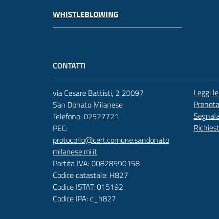
WHISTLEBLOWING
CONTATTI
Leggi l
via Cesare Battisti, 2 20097
Prenot
San Donato Milanese
Segnala
Telefono:
02527721
Richies
PEC:
protocollo@cert.comune.sandonato
milanese.mi.it
Partita IVA: 00828590158
Codice catastale: H827
Codice ISTAT: 015192
Codice IPA: c_h827