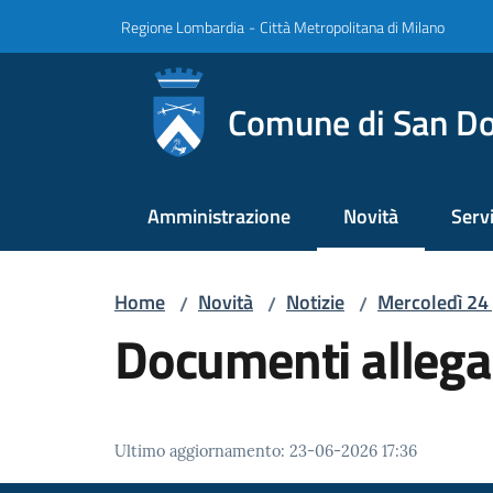
Vai al contenuto
Vai alla navigazione
Vai al footer
Regione Lombardia
-
Città Metropolitana di Milano
Comune di San Do
Amministrazione
Novità
Servi
Menu selezionato
Home
Novità
Notizie
Mercoledì 24 g
/
/
/
Documenti allega
Ultimo aggiornamento
:
23-06-2026 17:36