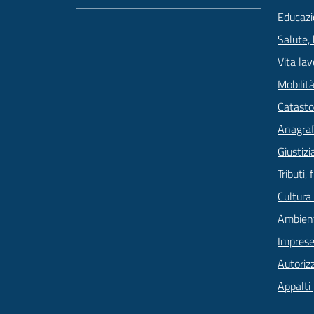
Educazi
Salute,
Vita lav
Mobilità
Catasto
Anagrafe
Giustizi
Tributi,
Cultura
Ambien
Imprese
Autoriz
Appalti 