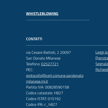
WHISTLEBLOWING
CONTATTI
Leggi l
via Cesare Battisti, 2 20097
Prenot
San Donato Milanese
Segnala
Telefono:
02527721
Richies
PEC:
protocollo@cert.comune.sandonato
milanese.mi.it
Partita IVA: 00828590158
Codice catastale: H827
Codice ISTAT: 015192
Codice IPA: c_h827