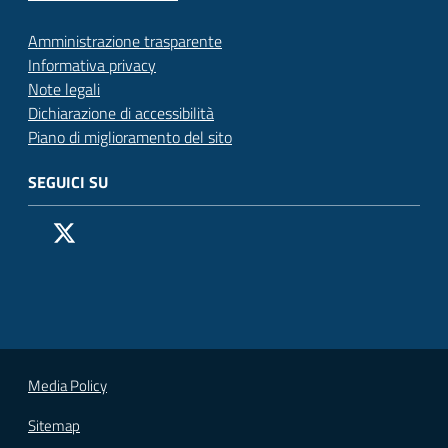
Amministrazione trasparente
Informativa privacy
Note legali
Dichiarazione di accessibilità
Piano di miglioramento del sito
SEGUICI SU
Pagina Facebook del Comune di San Donato Milanese
Profilo X (ex Twitter) del Comune di San Donato Milanes
Canale YouTube del Comune di San Donato Milanese
Profilo Instagram del Comune di San Donato Milan
Contatto Whatsapp del Comune di San Donato 
Contatto Telegram del Comune di San Donato
Pagina LinkedIn del Comune di San Donato
Vai alla pagina
Media Policy
Sitemap