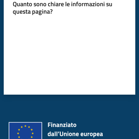
Quanto sono chiare le informazioni su
Donato
questa pagina?
Milanese
Valuta da 1 a 5 stelle
Tutti
gli
argomenti
Seguici
su