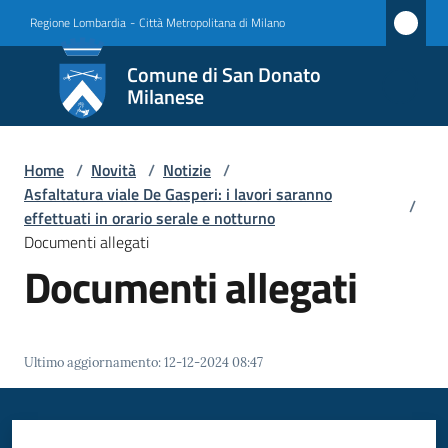
Vai al contenuto
Vai alla navigazione
Vai al footer
Regione Lombardia
-
Città Metropolitana di Milano
Comune
Comune di San Donato
di San
Milanese
Donato
Milanese
Home
/
Novità
/
Notizie
/
Asfaltatura viale De Gasperi: i lavori saranno
/
effettuati in orario serale e notturno
Documenti allegati
Amministrazione
Documenti allegati
Novità
Menu selezionato
Servizi
Ultimo aggiornamento
:
12-12-2024 08:47
Vivere
San