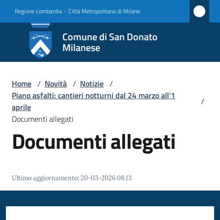
Vai al contenuto
Vai alla navigazione
Vai al footer
Regione Lombardia
-
Città Metropolitana di Milano
Comune
Comune di San Donato
di San
Milanese
Donato
Milanese
Home
/
Novità
/
Notizie
/
Piano asfalti: cantieri notturni dal 24 marzo all'1
/
aprile
Documenti allegati
Amministrazione
Documenti allegati
Novità
Menu selezionato
Servizi
Ultimo aggiornamento
:
20-03-2026 08:13
Vivere
San