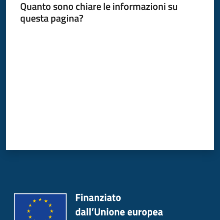
Quanto sono chiare le informazioni su
Donato
questa pagina?
Milanese
Valuta da 1 a 5 stelle
Tutti
gli
argomenti
Seguici
su