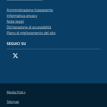
Amministrazione trasparente
Informativa privacy
Note legali
Dichiarazione di accessibilità
Piano di miglioramento del sito
SEGUICI SU
Pagina Facebook del Comune di San Donato Milanese
Profilo X (ex Twitter) del Comune di San Donato Milanes
Canale YouTube del Comune di San Donato Milanese
Profilo Instagram del Comune di San Donato Milan
Contatto Whatsapp del Comune di San Donato 
Contatto Telegram del Comune di San Donato
Pagina LinkedIn del Comune di San Donato
Vai alla pagina
Media Policy
Sitemap