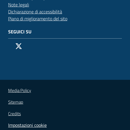
Note legali
Dichiarazione di accessibilità
Piano di miglioramento del sito
SEGUICI SU
Pagina Facebook del Comune di San Donato Milanese
Profilo X (ex Twitter) del Comune di San Donato Milanes
Canale YouTube del Comune di San Donato Milanese
Profilo Instagram del Comune di San Donato Milan
Contatto Whatsapp del Comune di San Donato 
Contatto Telegram del Comune di San Donato
Pagina LinkedIn del Comune di San Donato
Vai alla pagina
Media Policy
Sitemap
Credits
Impostazioni cookie