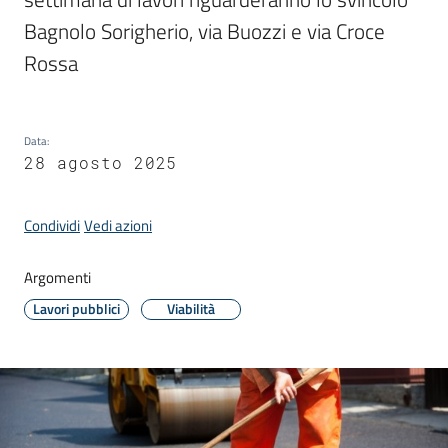
Donato
Bagnolo Sorigherio, via Buozzi e via Croce 
Milanese
Rossa
Data
:
Tutti
28 agosto 2025
gli
argomenti
Condividi
Vedi azioni
Argomenti
Seguici
Lavori pubblici
Viabilità
su