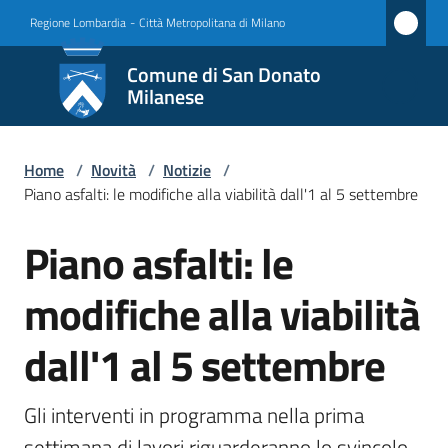
Vai al contenuto
Vai alla navigazione
Vai al footer
Regione Lombardia
-
Città Metropolitana di Milano
Comune
Comune di San Donato
di San
Milanese
Donato
Milanese
Home
/
Novità
/
Notizie
/
Piano asfalti: le modifiche alla viabilità dall'1 al 5 settembre
Piano asfalti: le
Amministrazione
Salta al contenuto
modifiche alla viabilità
Novità
Menu selezionato
dall'1 al 5 settembre
Servizi
Vivere
Gli interventi in programma nella prima 
San
settimana di lavori riguarderanno lo svincolo 