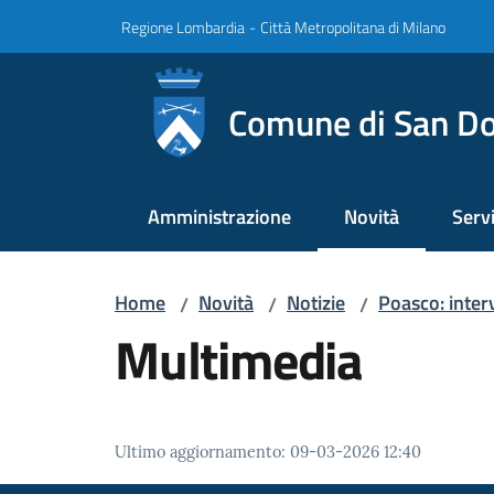
Vai al contenuto
Vai alla navigazione
Vai al footer
Regione Lombardia
-
Città Metropolitana di Milano
Comune di San Do
Amministrazione
Novità
Servi
Menu selezionato
Home
Novità
Notizie
Poasco: interv
/
/
/
Multimedia
Ultimo aggiornamento
:
09-03-2026 12:40