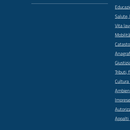
Educazi
Salute,
Vita lav
Mobilità
Catasto
Anagrafe
Giustizi
Tributi,
Cultura
Ambien
Imprese
Autoriz
Appalti 