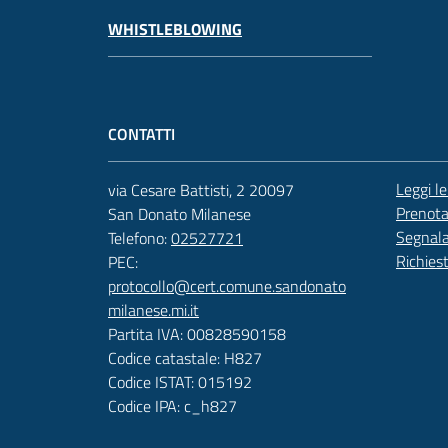
WHISTLEBLOWING
CONTATTI
Leggi l
via Cesare Battisti, 2 20097
Prenot
San Donato Milanese
Segnala
Telefono:
02527721
Richies
PEC:
protocollo@cert.comune.sandonato
milanese.mi.it
Partita IVA: 00828590158
Codice catastale: H827
Codice ISTAT: 015192
Codice IPA: c_h827