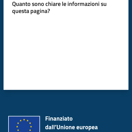
Quanto sono chiare le informazioni su
Donato
questa pagina?
Milanese
Valuta da 1 a 5 stelle
Tutti
gli
argomenti
Seguici
su