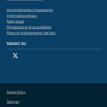
Amministrazione trasparente
Informativa privacy
Note legali
Dichiarazione di accessibilità
Piano di miglioramento del sito
SEGUICI SU
Pagina Facebook del Comune di San Donato Milanese
Profilo X (ex Twitter) del Comune di San Donato Milanes
Canale YouTube del Comune di San Donato Milanese
Profilo Instagram del Comune di San Donato Milan
Contatto Whatsapp del Comune di San Donato 
Contatto Telegram del Comune di San Donato
Pagina LinkedIn del Comune di San Donato
Vai alla pagina
Media Policy
Sitemap