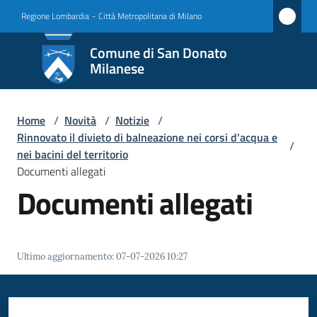
Vai al contenuto
Vai alla navigazione
Vai al footer
Regione Lombardia
-
Città Metropolitana di Milano
Comune
Comune di San Donato
di San
Milanese
Donato
Milanese
Home
/
Novità
/
Notizie
/
Rinnovato il divieto di balneazione nei corsi d'acqua e
/
nei bacini del territorio
Documenti allegati
Amministrazione
Documenti allegati
Novità
Menu selezionato
Servizi
Ultimo aggiornamento
:
07-07-2026 10:27
Vivere
San