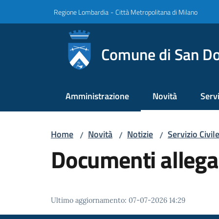
Vai al contenuto
Vai alla navigazione
Vai al footer
Regione Lombardia
-
Città Metropolitana di Milano
Comune di San Do
Amministrazione
Novità
Servi
Menu selezionato
Menu
Home
Novità
Notizie
Servizio Civil
/
/
/
Documenti allega
Ultimo aggiornamento
:
07-07-2026 14:29