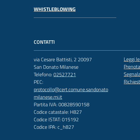
WHISTLEBLOWING
CONTATTI
Leggi l
via Cesare Battisti, 2 20097
Prenot
San Donato Milanese
Segnala
Telefono:
02527721
Richies
PEC:
protocollo@cert.comune.sandonato
milanese.mi.it
Partita IVA: 00828590158
Codice catastale: H827
Codice ISTAT: 015192
Codice IPA: c_h827