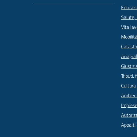
Educazi
Salute,
Vita lav
Mobilità
Catasto
Anagrafe
Giustizi
Tributi,
Cultura
Ambien
Imprese
Autoriz
Appalti 