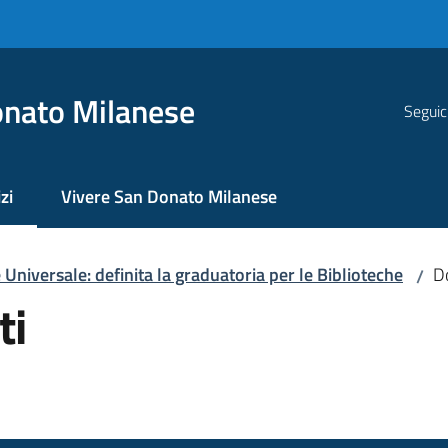
nato Milanese
Seguic
zi
Vivere San Donato Milanese
 selezionato
e Universale: definita la graduatoria per le Biblioteche
D
/
ti