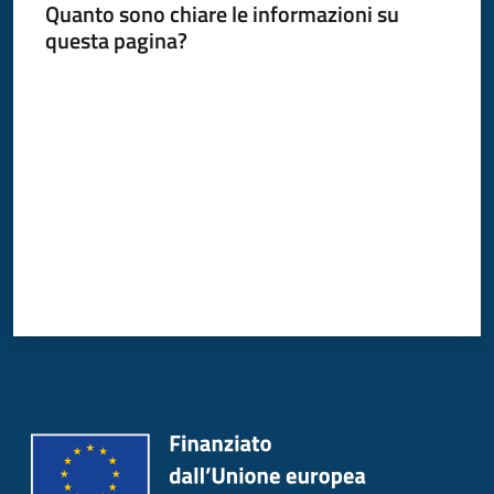
Quanto sono chiare le informazioni su
Donato
questa pagina?
Milanese
Valuta da 1 a 5 stelle
Tutti
gli
argomenti
Seguici
su