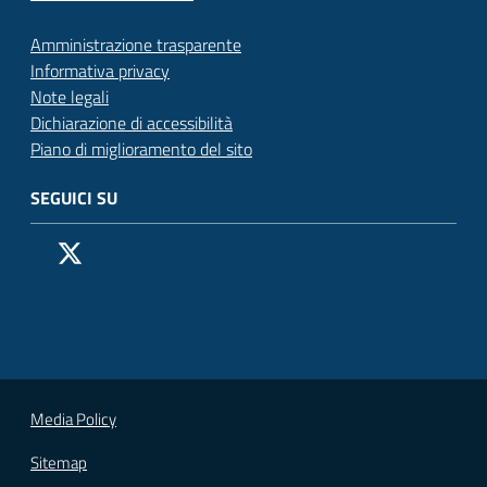
Amministrazione trasparente
Informativa privacy
Note legali
Dichiarazione di accessibilità
Piano di miglioramento del sito
SEGUICI SU
Pagina Facebook del Comune di San Donato Milanese
Profilo X (ex Twitter) del Comune di San Donato Milanes
Canale YouTube del Comune di San Donato Milanese
Profilo Instagram del Comune di San Donato Milan
Contatto Whatsapp del Comune di San Donato 
Contatto Telegram del Comune di San Donato
Pagina LinkedIn del Comune di San Donato
Vai alla pagina
Media Policy
Sitemap