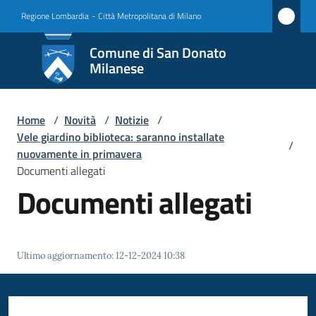
Vai al contenuto
Vai alla navigazione
Vai al footer
Regione Lombardia
-
Città Metropolitana di Milano
Comune
Comune di San Donato
di San
Milanese
Donato
Milanese
Home
/
Novità
/
Notizie
/
Vele giardino biblioteca: saranno installate
/
nuovamente in primavera
Documenti allegati
Amministrazione
Documenti allegati
Novità
Menu selezionato
Servizi
Ultimo aggiornamento
:
12-12-2024 10:38
Vivere
San