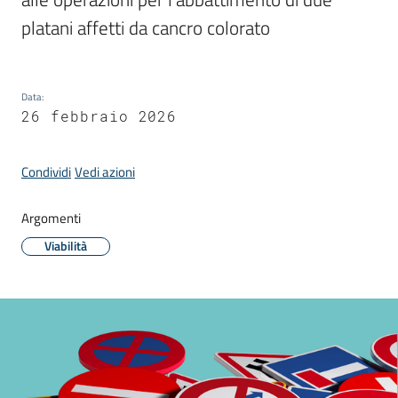
Donato
platani affetti da cancro colorato
Milanese
Data
:
26 febbraio 2026
Tutti
gli
Condividi
Vedi azioni
argomenti
Argomenti
Viabilità
Seguici
su