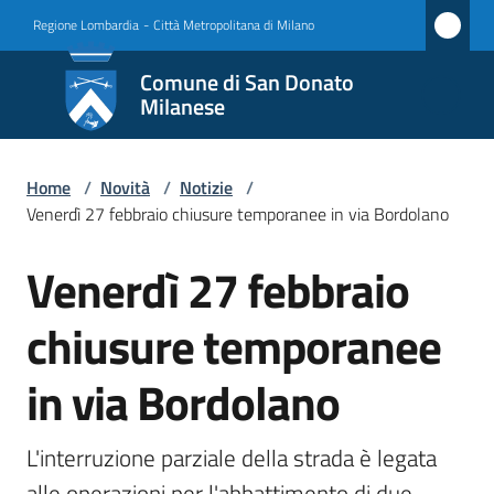
Vai al contenuto
Vai alla navigazione
Vai al footer
Regione Lombardia
-
Città Metropolitana di Milano
Comune
Comune di San Donato
di San
Milanese
Donato
Milanese
Home
/
Novità
/
Notizie
/
Venerdì 27 febbraio chiusure temporanee in via Bordolano
Venerdì 27 febbraio
Amministrazione
Salta al contenuto
chiusure temporanee
Novità
Menu selezionato
in via Bordolano
Servizi
Vivere
L'interruzione parziale della strada è legata 
San
alle operazioni per l'abbattimento di due 