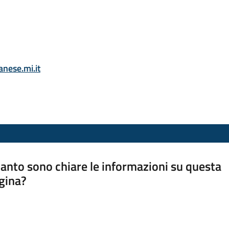
nese.mi.it
anto sono chiare le informazioni su questa
gina?
a da 1 a 5 stelle