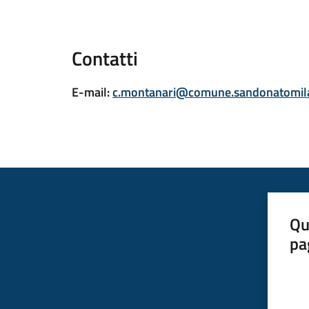
Contatti
E-mail
:
c.montanari@comune.sandonatomila
Qu
pa
Valut