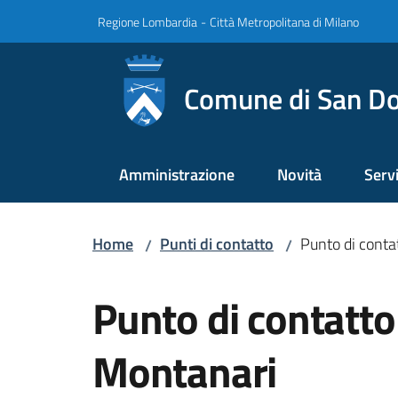
Vai al contenuto
Vai alla navigazione
Vai al footer
Regione Lombardia
-
Città Metropolitana di Milano
Comune di San Do
Amministrazione
Novità
Servi
Home
Punti di contatto
Punto di conta
/
/
Salta al contenuto
Punto di contatto
Montanari