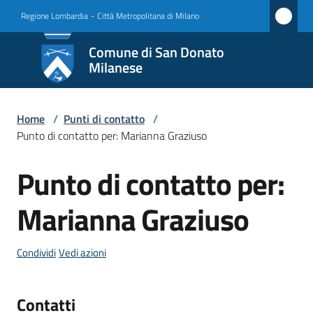
Vai al contenuto
Vai alla navigazione
Vai al footer
Regione Lombardia
-
Città Metropolitana di Milano
Comune
Comune di San Donato
di San
Milanese
Donato
Milanese
Home
/
Punti di contatto
/
Punto di contatto per: Marianna Graziuso
Punto di contatto per:
Amministrazione
Salta al contenuto
Marianna Graziuso
Novità
Servizi
Condividi
Vedi azioni
Vivere
Contatti
San