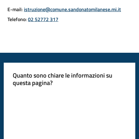
Donato
E-mail
:
istruzione@comune.sandonatomilanese.mi.it
Milanese
Telefono
:
02 52772 317
Tutti
gli
argomenti
Quanto sono chiare le informazioni su
questa pagina?
Seguici
Valuta da 1 a 5 stelle
su