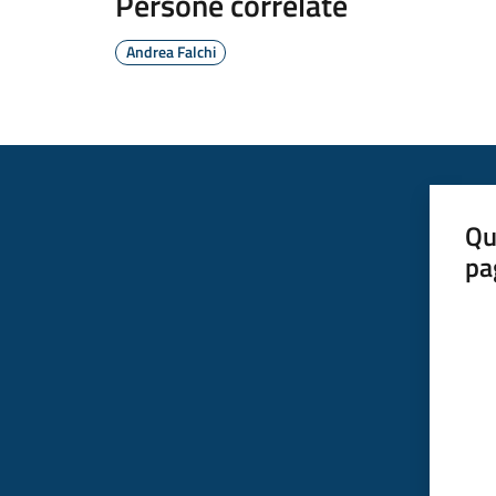
Persone correlate
Andrea Falchi
Qu
pa
Valut