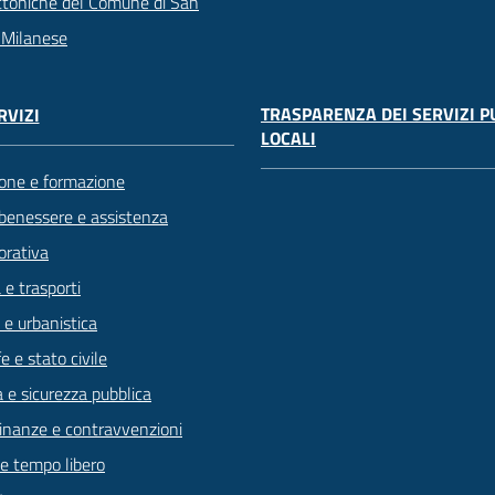
ttoniche del Comune di San
 Milanese
TRASPARENZA DEI SERVIZI P
RVIZI
LOCALI
one e formazione
 benessere e assistenza
orativa
 e trasporti
 e urbanistica
 e stato civile
a e sicurezza pubblica
 finanze e contravvenzioni
 e tempo libero