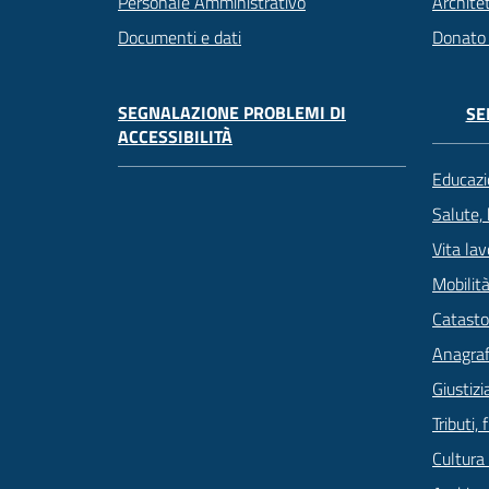
Archite
Personale Amministrativo
Donato
Documenti e dati
SEGNALAZIONE PROBLEMI DI
SE
ACCESSIBILITÀ
Educazi
Salute,
Vita lav
Mobilità
Catasto
Anagrafe
Giustizi
Tributi,
Cultura