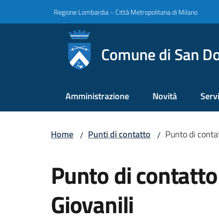
Vai al contenuto
Vai alla navigazione
Vai al footer
Regione Lombardia
-
Città Metropolitana di Milano
Comune di San Do
Amministrazione
Novità
Servi
Home
Punti di contatto
Punto di contat
/
/
Salta al contenuto
Punto di contatto 
Giovanili