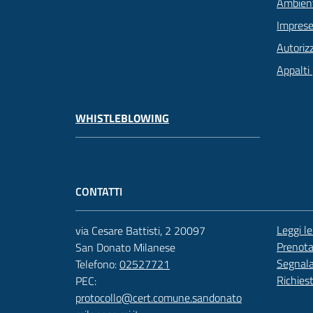
Ambien
Imprese
Autoriz
Appalti 
WHISTLEBLOWING
CONTATTI
Leggi l
via Cesare Battisti, 2 20097
Prenot
San Donato Milanese
Segnala
Telefono:
02527721
Richies
PEC:
protocollo@cert.comune.sandonato