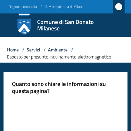
Vai al contenuto
Vai alla navigazione
Vai al footer
Regione Lombardia
-
Città Metropolitana di Milano
Comune
Comune di San Donato
di San
Milanese
Donato
Milanese
Home
/
Servizi
/
Ambiente
/
Esposto per presunto inquinamento elettromagnetico
Amministrazione
Quanto sono chiare le informazioni su
Novità
questa pagina?
Valuta da 1 a 5 stelle
Servizi
Menu selezionato
Vivere
San