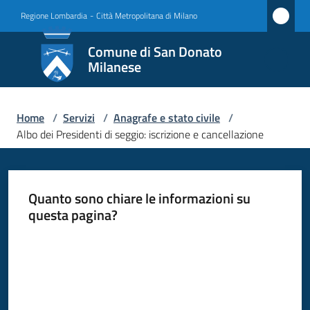
Vai al contenuto
Vai alla navigazione
Vai al footer
Regione Lombardia
-
Città Metropolitana di Milano
Comune
Comune di San Donato
di San
Milanese
Donato
Milanese
Home
/
Servizi
/
Anagrafe e stato civile
/
Albo dei Presidenti di seggio: iscrizione e cancellazione
Amministrazione
Quanto sono chiare le informazioni su
Novità
questa pagina?
Valuta da 1 a 5 stelle
Servizi
Menu selezionato
Vivere
San