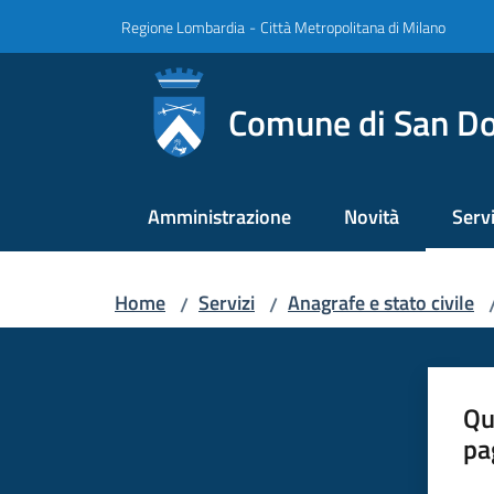
Vai al contenuto
Vai alla navigazione
Vai al footer
Regione Lombardia
-
Città Metropolitana di Milano
Comune di San Do
Amministrazione
Novità
Servi
Menu
Home
Servizi
Anagrafe e stato civile
/
/
Qu
pa
Valut