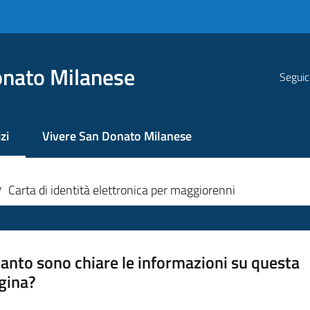
nato Milanese
Seguic
zi
Vivere San Donato Milanese
 selezionato
Carta di identità elettronica per maggiorenni
/
anto sono chiare le informazioni su questa
gina?
a da 1 a 5 stelle