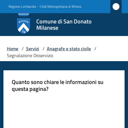
Vai al contenuto
Vai alla navigazione
Vai al footer
Regione Lombardia
-
Città Metropolitana di Milano
Comune
Comune di San Donato
di San
Milanese
Donato
Milanese
Home
/
Servizi
/
Anagrafe e stato civile
/
Segnalazione Disservizio
Amministrazione
Quanto sono chiare le informazioni su
Novità
questa pagina?
Valuta da 1 a 5 stelle
Servizi
Menu selezionato
Vivere
San