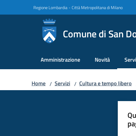
Vai al contenuto
Vai alla navigazione
Vai al footer
Regione Lombardia
-
Città Metropolitana di Milano
Comune di San Do
Amministrazione
Novità
Servi
Menu
Home
Servizi
Cultura e tempo libero
/
/
Qu
pa
Valut