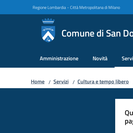
Vai al contenuto
Vai alla navigazione
Vai al footer
Regione Lombardia
-
Città Metropolitana di Milano
Comune di San Do
Amministrazione
Novità
Servi
Menu
Home
Servizi
Cultura e tempo libero
/
/
Qu
pa
Valut