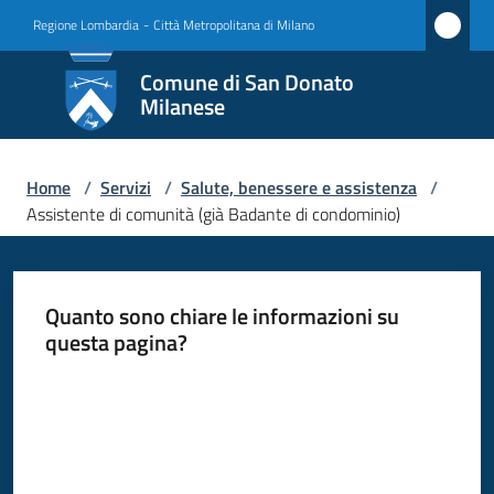
Vai al contenuto
Vai alla navigazione
Vai al footer
Regione Lombardia
-
Città Metropolitana di Milano
Comune
Comune di San Donato
di San
Milanese
Donato
Milanese
Home
/
Servizi
/
Salute, benessere e assistenza
/
Assistente di comunità (già Badante di condominio)
Amministrazione
Quanto sono chiare le informazioni su
Novità
questa pagina?
Valuta da 1 a 5 stelle
Servizi
Menu selezionato
Vivere
San