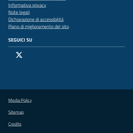
Informativa privacy
Note legali
Dichiarazione di accessibilità
Piano di miglioramento del sito
SEGUICI SU
Pagina Facebook del Comune di San Donato Milanese
Profilo X (ex Twitter) del Comune di San Donato Milanes
Canale YouTube del Comune di San Donato Milanese
Profilo Instagram del Comune di San Donato Milan
Contatto Whatsapp del Comune di San Donato 
Contatto Telegram del Comune di San Donato
Pagina LinkedIn del Comune di San Donato
Vai alla pagina
Media Policy
Sitemap
Credits