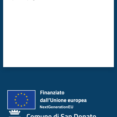
Donato
Valuta da 1 a 5 stelle
Milanese
Menu selezionato
Tutti
gli
argomenti
Seguici
su
Comune di San Donato