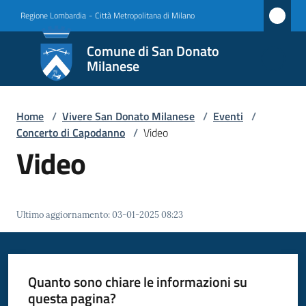
Vai al contenuto
Vai alla navigazione
Vai al footer
Regione Lombardia
-
Città Metropolitana di Milano
Comune
Comune di San Donato
di San
Milanese
Donato
Milanese
Home
/
Vivere San Donato Milanese
/
Eventi
/
Concerto di Capodanno
/
Video
Video
Amministrazione
Novità
Ultimo aggiornamento
:
03-01-2025 08:23
Servizi
Quanto sono chiare le informazioni su
Vivere
questa pagina?
San