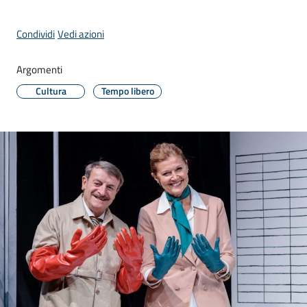
Donato
Milanese
Condividi
Vedi azioni
Menu selezionato
Argomenti
Cultura
Tempo libero
Tutti
gli
argomenti
Seguici
su