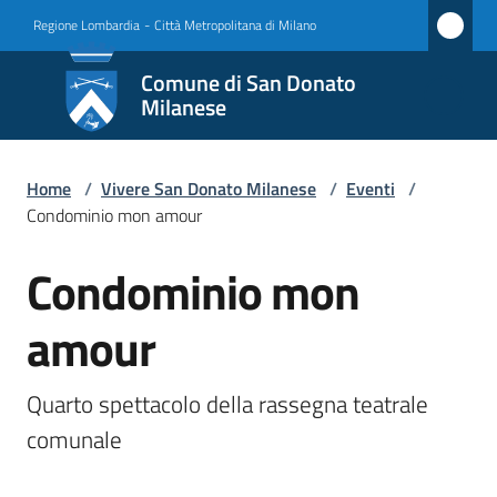
Vai al contenuto
Vai alla navigazione
Vai al footer
Regione Lombardia
-
Città Metropolitana di Milano
Comune
Comune di San Donato
di San
Milanese
Donato
Milanese
Home
/
Vivere San Donato Milanese
/
Eventi
/
Condominio mon amour
Condominio mon
Amministrazione
Salta al contenuto
amour
Novità
Servizi
Quarto spettacolo della rassegna teatrale 
comunale
Vivere
San