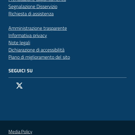
Segnalazione Disservizio
Richiesta di assistenza
Amministrazione trasparente
Informativa privacy
Note legali
Dichiarazione di accessibilità
Piano di miglioramento del sito
SEGUICI SU
Pagina Facebook del Comune di San Donato Milanese
Profilo X (ex Twitter) del Comune di San Donato Milanes
Canale YouTube del Comune di San Donato Milanese
Profilo Instagram del Comune di San Donato Milan
Contatto Whatsapp del Comune di San Donato 
Contatto Telegram del Comune di San Donato
Pagina LinkedIn del Comune di San Donato
Vai alla pagina
Media Policy