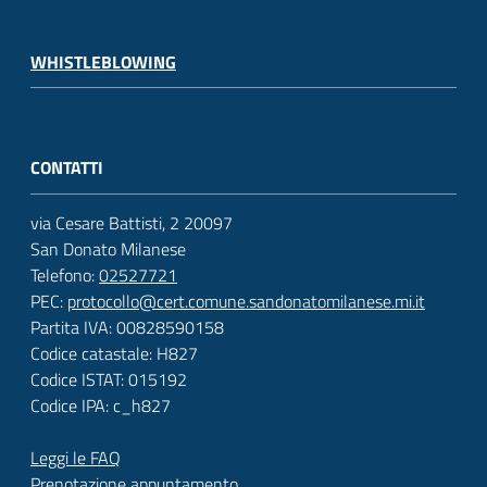
WHISTLEBLOWING
CONTATTI
via Cesare Battisti, 2 20097
San Donato Milanese
Telefono:
02527721
PEC:
protocollo@cert.comune.sandonatomilanese.mi.it
Partita IVA: 00828590158
Codice catastale: H827
Codice ISTAT: 015192
Codice IPA: c_h827
Leggi le FAQ
Prenotazione appuntamento