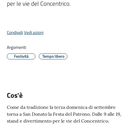
per le vie del Concentrico.
Donato
Milanese
Menu selezionato
Condividi
Vedi azioni
Tutti
Argomenti
gli
Festività
Tempo libero
argomenti
Seguici
su
Cos'è
Come da tradizione la terza domenica di settembre
torna a San Donato la Festa del Patrono. Dalle 9 alle 19,
stand e divertimento per le vie del Concentrico.