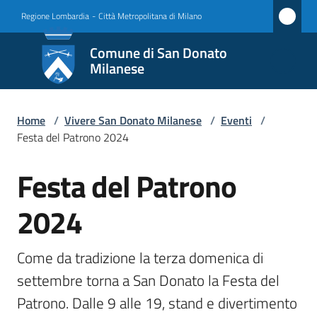
Vai al contenuto
Vai alla navigazione
Vai al footer
Regione Lombardia
-
Città Metropolitana di Milano
Comune
Comune di San Donato
di San
Milanese
Donato
Milanese
Home
/
Vivere San Donato Milanese
/
Eventi
/
Festa del Patrono 2024
Festa del Patrono
Amministrazione
Salta al contenuto
2024
Novità
Servizi
Come da tradizione la terza domenica di 
settembre torna a San Donato la Festa del 
Vivere
Patrono. Dalle 9 alle 19, stand e divertimento 
San