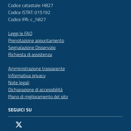
Codice catastale: H827
Codice ISTAT: 015192
Codice IPA: c_h827
Leggi le FAQ
Prenotazione appuntamento
Segnalazione Disservizio
Richiesta di assistenza
Amministrazione trasparente
Informativa privacy
Note legali
Dichiarazione di accessibilità
Piano di miglioramento del sito
SEGUICI SU
Pagina Facebook del Comune di San Donato Milanese
Profilo X (ex Twitter) del Comune di San Donato Milanes
Canale YouTube del Comune di San Donato Milanese
Profilo Instagram del Comune di San Donato Milan
Contatto Whatsapp del Comune di San Donato 
Contatto Telegram del Comune di San Donato
Pagina LinkedIn del Comune di San Donato