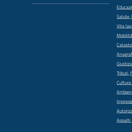
Educazi
Salute,
Vita lav
Mobilità
Catasto
Anagrafe
Giustizi
Tributi,
Cultura
Ambien
Imprese
Autoriz
Appalti 