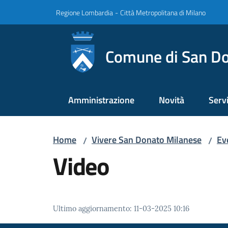
Vai al contenuto
Vai alla navigazione
Vai al footer
Regione Lombardia
-
Città Metropolitana di Milano
Comune di San Do
Amministrazione
Novità
Servi
Home
Vivere San Donato Milanese
Ev
/
/
Video
Ultimo aggiornamento
:
11-03-2025 10:16