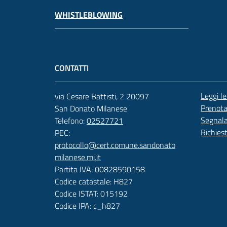
WHISTLEBLOWING
CONTATTI
Leggi l
via Cesare Battisti, 2 20097
Prenot
San Donato Milanese
Segnala
Telefono:
02527721
Richies
PEC:
protocollo@cert.comune.sandonato
milanese.mi.it
Partita IVA: 00828590158
Codice catastale: H827
Codice ISTAT: 015192
Codice IPA: c_h827