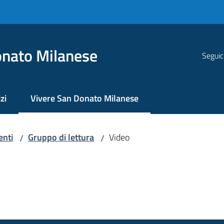
nato Milanese
Seguic
zi
Vivere San Donato Milanese
Menu selezionato
enti
Gruppo di lettura
Video
/
/