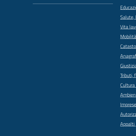
Educazi
Salute,
Vita lav
Mobilità
Catasto
Anagrafe
Giustizi
Tributi,
Cultura
Ambien
Imprese
Autoriz
Appalti 