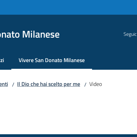
nato Milanese
Seguic
zi
Vivere San Donato Milanese
Menu selezionato
enti
Il Dio che hai scelto per me
Video
/
/