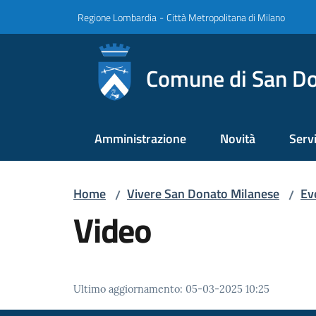
Vai al contenuto
Vai alla navigazione
Vai al footer
Regione Lombardia
-
Città Metropolitana di Milano
Comune di San Do
Amministrazione
Novità
Servi
Home
Vivere San Donato Milanese
Ev
/
/
Video
Ultimo aggiornamento
:
05-03-2025 10:25