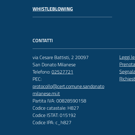
WHISTLEBLOWING
CONTATTI
Leggi l
via Cesare Battisti, 2 20097
Prenot
San Donato Milanese
Segnala
Telefono:
02527721
Richies
PEC:
protocollo@cert.comune.sandonato
milanese.mi.it
Partita IVA: 00828590158
Codice catastale: H827
Codice ISTAT: 015192
Codice IPA: c_h827