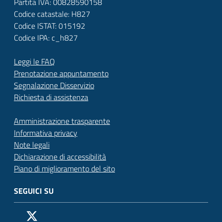
Partita IVA: 00828590158
Codice catastale: H827
Codice ISTAT: 015192
Codice IPA: c_h827
Leggi le FAQ
Prenotazione appuntamento
Segnalazione Disservizio
Richiesta di assistenza
Amministrazione trasparente
Informativa privacy
Note legali
Dichiarazione di accessibilità
Piano di miglioramento del sito
SEGUICI SU
Pagina Facebook del Comune di San Donato Milanese
Profilo X (ex Twitter) del Comune di San Donato Milanes
Canale YouTube del Comune di San Donato Milanese
Profilo Instagram del Comune di San Donato Milan
Contatto Whatsapp del Comune di San Donato 
Contatto Telegram del Comune di San Donato
Pagina LinkedIn del Comune di San Donato