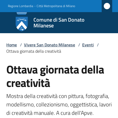
Vai al contenuto
Vai alla navigazione
Vai al footer
Regione Lombardia
-
Città Metropolitana di Milano
Comune
Comune di San Donato
di San
Milanese
Donato
Milanese
Home
/
Vivere San Donato Milanese
/
Eventi
/
Ottava giornata della creatività
Ottava giornata della
Amministrazione
Salta al contenuto
creatività
Novità
Servizi
Mostra della creatività con pittura, fotografia, 
modellismo, collezionismo, oggettistica, lavori 
Vivere
di creatività manuale. A cura dell'Apve.
San