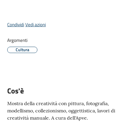
Donato
Milanese
Menu selezionato
Condividi
Vedi azioni
Argomenti
Tutti
Cultura
gli
argomenti
Cos'è
Seguici
su
Mostra della creatività con pittura, fotografia,
modellismo, collezionismo, oggettistica, lavori di
creatività manuale. A cura dell'Apve.