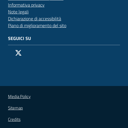
Informativa privacy
Note legali
Dichiarazione di accessibilità
Piano di miglioramento del sito
SEGUICI SU
Pagina Facebook del Comune di San Donato Milanese
Profilo X (ex Twitter) del Comune di San Donato Milanes
Canale YouTube del Comune di San Donato Milanese
Profilo Instagram del Comune di San Donato Milan
Contatto Whatsapp del Comune di San Donato 
Contatto Telegram del Comune di San Donato
Pagina LinkedIn del Comune di San Donato
Vai alla pagina
Media Policy
Sitemap
Credits