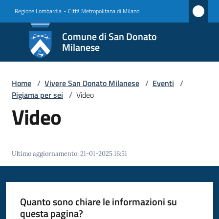
Vai al contenuto
Vai alla navigazione
Vai al footer
Regione Lombardia
-
Città Metropolitana di Milano
Comune
Comune di San Donato
di San
Milanese
Donato
Milanese
Home
/
Vivere San Donato Milanese
/
Eventi
/
Pigiama per sei
/
Video
Video
Amministrazione
Novità
Ultimo aggiornamento
:
21-01-2025 16:51
Servizi
Quanto sono chiare le informazioni su
Vivere
questa pagina?
San