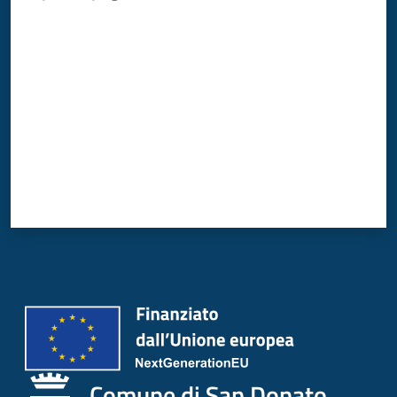
Donato
Valuta da 1 a 5 stelle
Milanese
Menu selezionato
Tutti
gli
argomenti
Seguici
su
Comune di San Donato