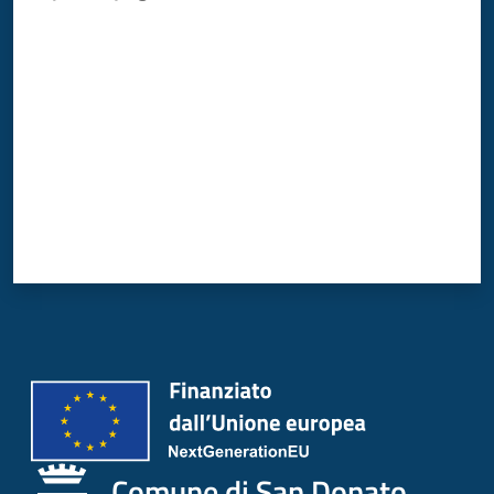
Donato
Valuta da 1 a 5 stelle
Milanese
Menu selezionato
Tutti
gli
argomenti
Seguici
su
Comune di San Donato