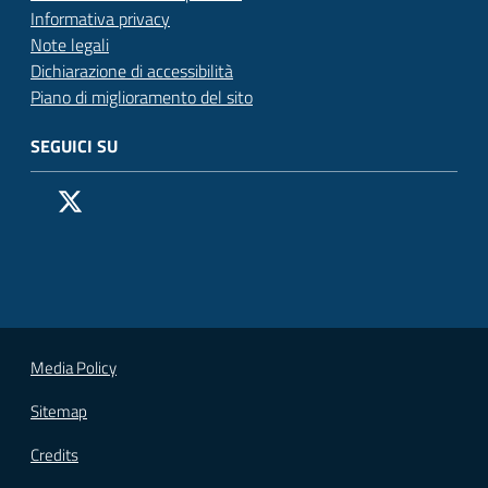
Informativa privacy
Note legali
Dichiarazione di accessibilità
Piano di miglioramento del sito
SEGUICI SU
Pagina Facebook del Comune di San Donato Milanese
Profilo X (ex Twitter) del Comune di San Donato Milanes
Canale YouTube del Comune di San Donato Milanese
Profilo Instagram del Comune di San Donato Milan
Contatto Whatsapp del Comune di San Donato 
Contatto Telegram del Comune di San Donato
Pagina LinkedIn del Comune di San Donato
Vai alla pagina
Media Policy
Sitemap
Credits