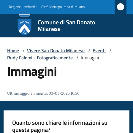
Vai al contenuto
Vai alla navigazione
Vai al footer
Regione Lombardia
-
Città Metropolitana di Milano
Comune
Comune di San Donato
di San
Milanese
Donato
Milanese
Home
/
Vivere San Donato Milanese
/
Eventi
/
Rudy Falomi - Fotograficamente
/
Immagini
Immagini
Amministrazione
Novità
Ultimo aggiornamento
:
03-03-2025 16:56
Servizi
Quanto sono chiare le informazioni su
Vivere
questa pagina?
San