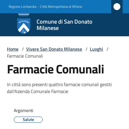
Vai al contenuto
Vai alla navigazione
Vai al footer
Regione Lombardia
-
Città Metropolitana di Milano
Comune
Comune di San Donato
di San
Milanese
Donato
Milanese
Home
/
Vivere San Donato Milanese
/
Luoghi
/
Farmacie Comunali
Farmacie Comunali
Amministrazione
In città sono presenti quattro farmacie comunali gestiti
Novità
dall'Azienda Comunale Farmacie
Servizi
Argomenti
Vivere
Salute
San