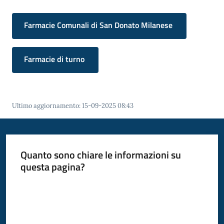
Donato
Milanese
Farmacie Comunali di San Donato Milanese
Menu selezionato
Farmacie di turno
Tutti
gli
argomenti
Ultimo aggiornamento
:
15-09-2025 08:43
Seguici
Quanto sono chiare le informazioni su
su
questa pagina?
Valuta da 1 a 5 stelle