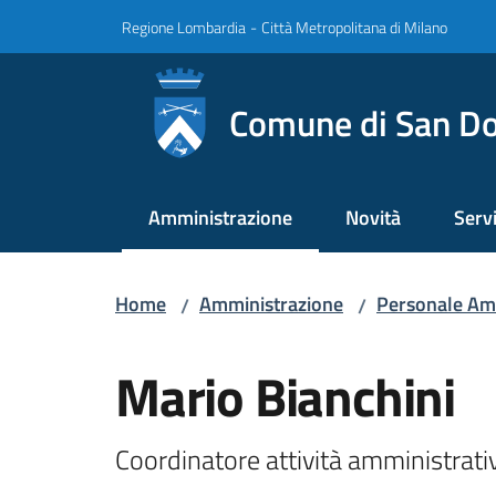
Vai al contenuto
Vai alla navigazione
Vai al footer
Regione Lombardia
-
Città Metropolitana di Milano
Comune di San Do
Amministrazione
Novità
Servi
Menu selezionato
Home
Amministrazione
Personale Am
/
/
Salta al contenuto
Mario Bianchini
Coordinatore attività amministrat