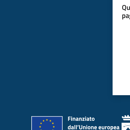
Qu
pa
Valut