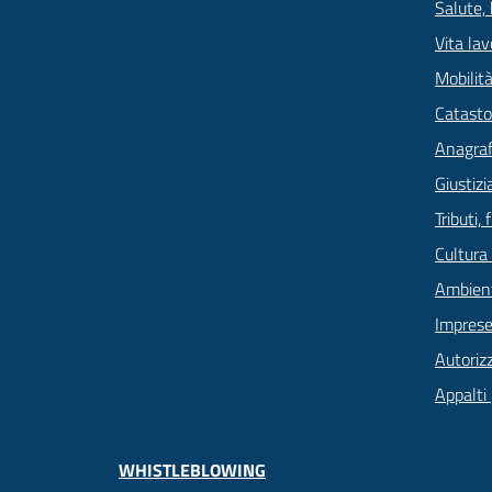
Salute,
Vita lav
Mobilità
Catasto
Anagrafe
Giustizi
Tributi,
Cultura
Ambien
Imprese
Autoriz
Appalti 
WHISTLEBLOWING