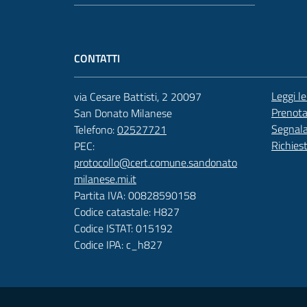
CONTATTI
Leggi l
via Cesare Battisti, 2 20097
Prenot
San Donato Milanese
Segnala
Telefono:
02527721
Richies
PEC:
protocollo@cert.comune.sandonato
milanese.mi.it
Partita IVA: 00828590158
Codice catastale: H827
Codice ISTAT: 015192
Codice IPA: c_h827
Vai alla pagina