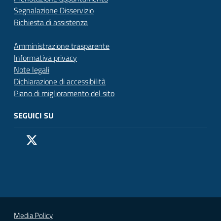
Segnalazione Disservizio
Richiesta di assistenza
Amministrazione trasparente
Informativa privacy
Note legali
Dichiarazione di accessibilità
Piano di miglioramento del sito
SEGUICI SU
Pagina Facebook del Comune di San Donato Milanese
Profilo X (ex Twitter) del Comune di San Donato Milanes
Canale YouTube del Comune di San Donato Milanese
Profilo Instagram del Comune di San Donato Milan
Contatto Whatsapp del Comune di San Donato 
Contatto Telegram del Comune di San Donato
Pagina LinkedIn del Comune di San Donato
Vai alla pagina
Media Policy