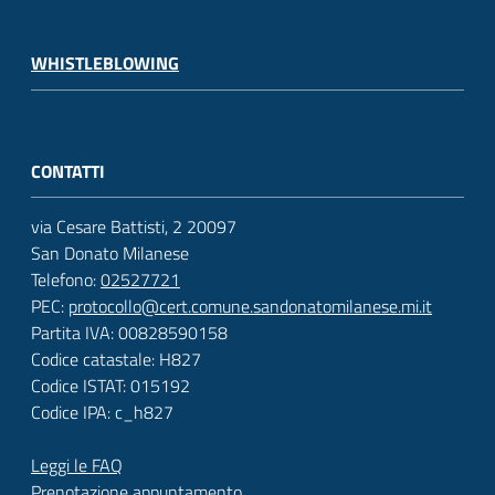
WHISTLEBLOWING
CONTATTI
via Cesare Battisti, 2 20097
San Donato Milanese
Telefono:
02527721
PEC:
protocollo@cert.comune.sandonatomilanese.mi.it
Partita IVA: 00828590158
Codice catastale: H827
Codice ISTAT: 015192
Codice IPA: c_h827
Leggi le FAQ
Prenotazione appuntamento