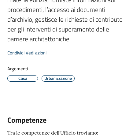
Donato
procedimenti, l’accesso ai documenti 
Milanese
d’archivio, gestisce le richieste di contributo 
per gli interventi di superamento delle 
barriere architettoniche
Tutti
Condividi
Vedi azioni
gli
argomenti
Argomenti
Casa
Urbanizzazione
Seguici
su
Competenze
Tra le competenze dell'Ufficio troviamo: