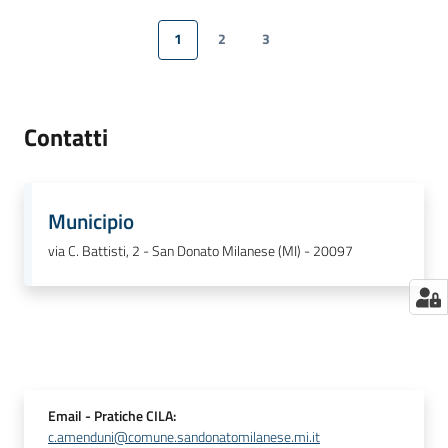
1
2
3
Pagina precedente
Pagina
Pagina
Pagina
Pagina successiva
Contatti
Municipio
via C. Battisti, 2 - San Donato Milanese (MI) - 20097
Email
- Pratiche CILA
:
c.amenduni@comune.sandonatomilanese.mi.it