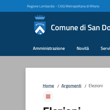
Vai al contenuto
Vai alla navigazione
Vai al footer
Regione Lombardia
-
Città Metropolitana di Milano
Comune di San Do
Amministrazione
Novità
Servi
Home
Argomenti
Elezioni
/
/