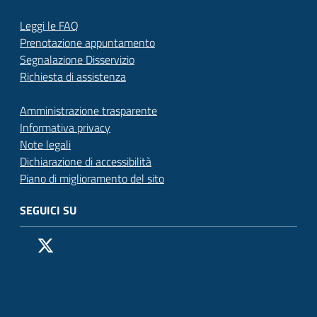
Leggi le FAQ
Prenotazione appuntamento
Segnalazione Disservizio
Richiesta di assistenza
Amministrazione trasparente
Informativa privacy
Note legali
Dichiarazione di accessibilità
Piano di miglioramento del sito
SEGUICI SU
Pagina Facebook del Comune di San Donato Milanese
Profilo X (ex Twitter) del Comune di San Donato Milanes
Canale YouTube del Comune di San Donato Milanese
Profilo Instagram del Comune di San Donato Milan
Contatto Whatsapp del Comune di San Donato 
Contatto Telegram del Comune di San Donato
Pagina LinkedIn del Comune di San Donato