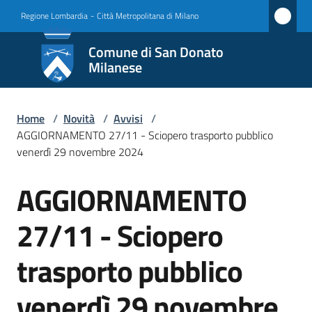
Vai al contenuto
Vai alla navigazione
Vai al footer
Regione Lombardia
-
Città Metropolitana di Milano
Comune
Comune di San Donato
di San
Milanese
Donato
Milanese
Home
/
Novità
/
Avvisi
/
AGGIORNAMENTO 27/11 - Sciopero trasporto pubblico
venerdì 29 novembre 2024
Amministrazione
AGGIORNAMENTO
Salta al contenuto
Novità
27/11 - Sciopero
Menu selezionato
Servizi
trasporto pubblico
Vivere
venerdì 29 novembre
San