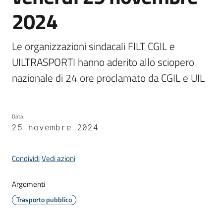
Donato
2024
Milanese
Le organizzazioni sindacali FILT CGIL e 
UILTRASPORTI hanno aderito allo sciopero 
nazionale di 24 ore proclamato da CGIL e UIL
Tutti
gli
argomenti
Data
:
25 novembre 2024
Seguici
su
Condividi
Vedi azioni
Argomenti
Trasporto pubblico