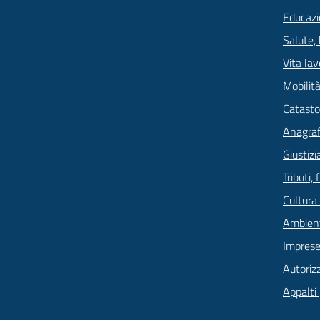
Educazi
Salute,
Vita lav
Mobilità
Catasto
Anagrafe
Giustizi
Tributi,
Cultura
Ambien
Imprese
Autoriz
Appalti 