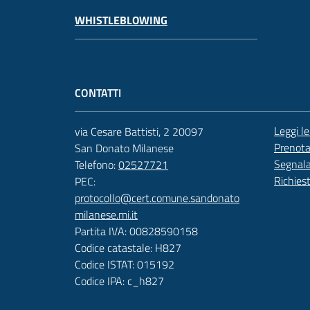
WHISTLEBLOWING
CONTATTI
Leggi l
via Cesare Battisti, 2 20097
Prenot
San Donato Milanese
Segnala
Telefono:
02527721
Richies
PEC:
protocollo@cert.comune.sandonato
milanese.mi.it
Partita IVA: 00828590158
Codice catastale: H827
Codice ISTAT: 015192
Codice IPA: c_h827