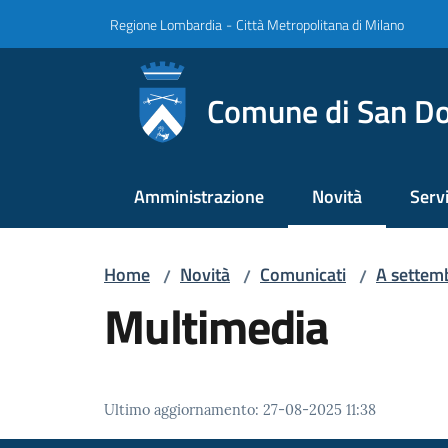
Vai al contenuto
Vai alla navigazione
Vai al footer
Regione Lombardia
-
Città Metropolitana di Milano
Comune di San Do
Amministrazione
Novità
Servi
Menu selezionato
Home
Novità
Comunicati
A settemb
/
/
/
Multimedia
Ultimo aggiornamento
:
27-08-2025 11:38