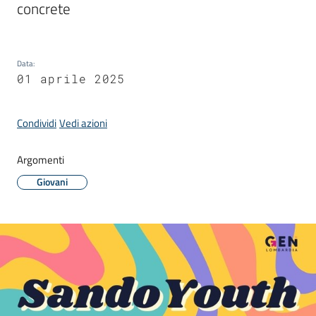
concrete
Donato
Milanese
Data
:
01 aprile 2025
Tutti
Condividi
Vedi azioni
gli
argomenti
Argomenti
Giovani
Seguici
su