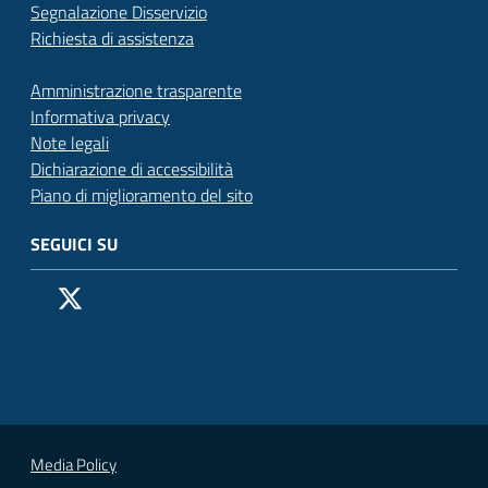
Segnalazione Disservizio
Richiesta di assistenza
Amministrazione trasparente
Informativa privacy
Note legali
Dichiarazione di accessibilità
Piano di miglioramento del sito
SEGUICI SU
Pagina Facebook del Comune di San Donato Milanese
Profilo X (ex Twitter) del Comune di San Donato Milanes
Canale YouTube del Comune di San Donato Milanese
Profilo Instagram del Comune di San Donato Milan
Contatto Whatsapp del Comune di San Donato 
Contatto Telegram del Comune di San Donato
Pagina LinkedIn del Comune di San Donato
Vai alla pagina
Media Policy