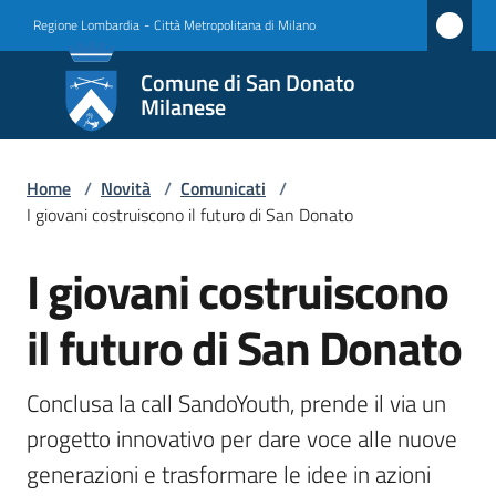
Vai al contenuto
Vai alla navigazione
Vai al footer
Regione Lombardia
-
Città Metropolitana di Milano
Comune
Comune di San Donato
di San
Milanese
Donato
Milanese
Home
/
Novità
/
Comunicati
/
I giovani costruiscono il futuro di San Donato
I giovani costruiscono
Amministrazione
Salta al contenuto
il futuro di San Donato
Novità
Menu selezionato
Servizi
Conclusa la call SandoYouth, prende il via un 
progetto innovativo per dare voce alle nuove 
Vivere
generazioni e trasformare le idee in azioni 
San