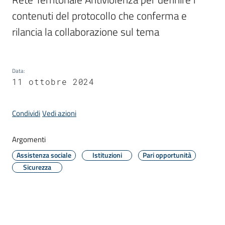
Donato
contenuti del protocollo che conferma e 
Milanese
rilancia la collaborazione sul tema
Data
:
Tutti
11 ottobre 2024
gli
argomenti
Condividi
Vedi azioni
Argomenti
Seguici
Assistenza sociale
Istituzioni
Pari opportunità
su
Sicurezza