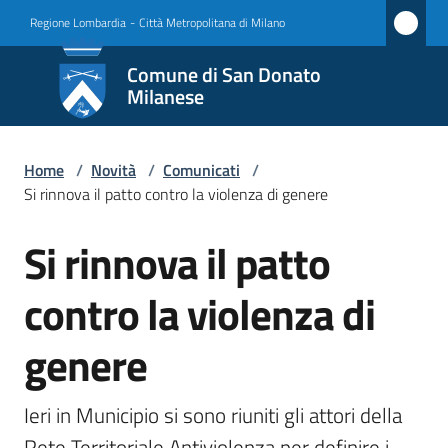
Vai al contenuto
Vai alla navigazione
Vai al footer
Regione Lombardia
-
Città Metropolitana di Milano
Comune
Comune di San Donato
di San
Milanese
Donato
Milanese
Home
/
Novità
/
Comunicati
/
Si rinnova il patto contro la violenza di genere
Si rinnova il patto
Amministrazione
Salta al contenuto
contro la violenza di
Novità
Menu selezionato
genere
Servizi
Vivere
Ieri in Municipio si sono riuniti gli attori della 
San
Rete Territoriale Antiviolenza per definire i 