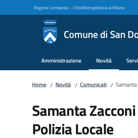
Vai al contenuto
Vai alla navigazione
Vai al footer
Regione Lombardia
-
Città Metropolitana di Milano
Comune di San Do
Amministrazione
Novità
Servi
Menu selezionato
Home
Novità
Comunicati
Samanta Z
/
/
/
Salta al contenuto
Samanta Zacconi 
Polizia Locale