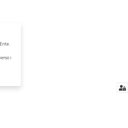
’Ente.
erso i