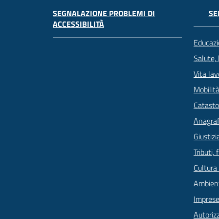
SEGNALAZIONE PROBLEMI DI
SE
ACCESSIBILITÀ
Educazi
Salute,
Vita lav
Mobilità
Catasto
Anagrafe
Giustizi
Tributi,
Cultura
Ambien
Imprese
Autoriz