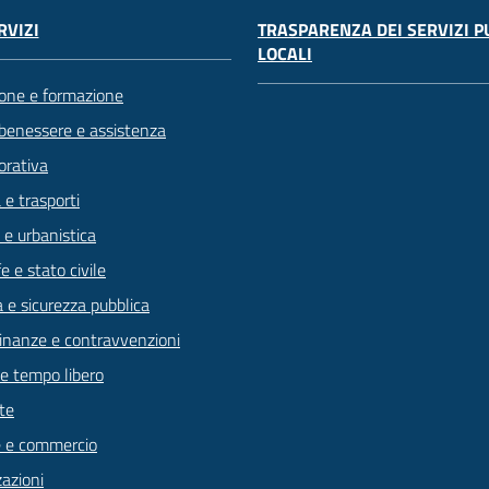
TRASPARENZA DEI SERVIZI P
RVIZI
LOCALI
one e formazione
 benessere e assistenza
orativa
 e trasporti
 e urbanistica
 e stato civile
a e sicurezza pubblica
 finanze e contravvenzioni
 e tempo libero
te
 e commercio
zazioni