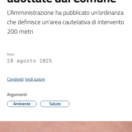
Donato
Milanese
L’Amministrazione ha pubblicato un’ordinanza 
che definisce un’area cautelativa di intervento 
200 metri
Tutti
gli
Data
:
28 agosto 2025
argomenti
Condividi
Vedi azioni
Seguici
su
Argomenti
Ambiente
Salute