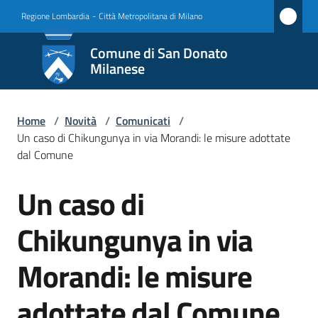
Vai al contenuto
Vai alla navigazione
Vai al footer
Regione Lombardia
-
Città Metropolitana di Milano
Comune
Comune di San Donato
di San
Milanese
Donato
Milanese
Home
/
Novità
/
Comunicati
/
Un caso di Chikungunya in via Morandi: le misure adottate
dal Comune
Amministrazione
Un caso di
Salta al contenuto
Novità
Chikungunya in via
Menu selezionato
Servizi
Morandi: le misure
Vivere
adottate dal Comune
San