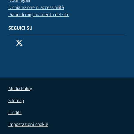
Dichiarazione di accessibilità
Piano di miglioramento del sito
SEGUICI SU
Pagina Facebook del Comune di San Donato Milanese
Profilo X (ex Twitter) del Comune di San Donato Milanes
Canale YouTube del Comune di San Donato Milanese
Profilo Instagram del Comune di San Donato Milan
Contatto Whatsapp del Comune di San Donato 
Contatto Telegram del Comune di San Donato
Pagina LinkedIn del Comune di San Donato
Vai alla pagina
Media Policy
Sitemap
Credits
Impostazioni cookie