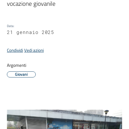
vocazione giovanile
Donato
Milanese
Data
:
21 gennaio 2025
Tutti
Condividi
Vedi azioni
gli
argomenti
Argomenti
Giovani
Seguici
su
Contenuto