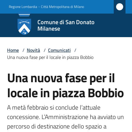
Vai al contenuto
Vai alla navigazione
Vai al footer
Regione Lombardia
-
Città Metropolitana di Milano
Comune
Comune di San Donato
di San
Milanese
Donato
Milanese
Home
/
Novità
/
Comunicati
/
Una nuova fase per il locale in piazza Bobbio
Una nuova fase per il
Amministrazione
Salta al contenuto
locale in piazza Bobbio
Novità
Menu selezionato
Servizi
A metà febbraio si conclude l’attuale 
concessione. L’Amministrazione ha avviato un 
Vivere
percorso di destinazione dello spazio a 
San