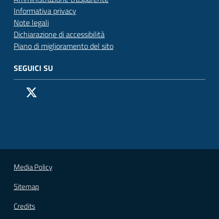
Informativa privacy
Note legali
Dichiarazione di accessibilità
Piano di miglioramento del sito
SEGUICI SU
Pagina Facebook del Comune di San Donato Milanese
Profilo X (ex Twitter) del Comune di San Donato Milanes
Canale YouTube del Comune di San Donato Milanese
Profilo Instagram del Comune di San Donato Milan
Contatto Whatsapp del Comune di San Donato 
Contatto Telegram del Comune di San Donato
Pagina LinkedIn del Comune di San Donato
Vai alla pagina
Media Policy
Sitemap
Credits