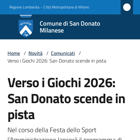
Vai al contenuto
Vai alla navigazione
Vai al footer
Regione Lombardia
-
Città Metropolitana di Milano
Comune
Comune di San Donato
di San
Milanese
Donato
Milanese
Home
/
Novità
/
Comunicati
/
Verso i Giochi 2026: San Donato scende in pista
Verso i Giochi 2026:
Amministrazione
Salta al contenuto
San Donato scende in
Novità
Menu selezionato
pista
Servizi
Vivere
Nel corso della Festa dello Sport 
San
l’Amministrazione lancerà il programma di 