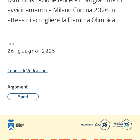
Donato
avvicinamento a Milano Cortina 2026 in 
Milanese
attesa di accogliere la Fiamma Olimpica
Data
:
Tutti
06 giugno 2025
gli
argomenti
Condividi
Vedi azioni
Argomenti
Seguici
Sport
su