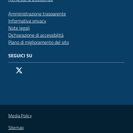
Amministrazione trasparente
Informativa privacy
Note legali
Dichiarazione di accessibilità
Piano di miglioramento del sito
SEGUICI SU
Pagina Facebook del Comune di San Donato Milanese
Profilo X (ex Twitter) del Comune di San Donato Milanes
Canale YouTube del Comune di San Donato Milanese
Profilo Instagram del Comune di San Donato Milan
Contatto Whatsapp del Comune di San Donato 
Contatto Telegram del Comune di San Donato
Pagina LinkedIn del Comune di San Donato
Vai alla pagina
Media Policy
Sitemap